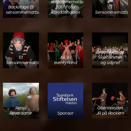
sensommernattseventyr
Backstage Et
2017 Foto:
Et
sensommernattseventyr
Kandusihalden
Sensommernattse
Ensamblebilde
Et
Alice i
Skjønnheten
Sensommernattseventyr
eventyrland
og udyret
Ronja
Olsenbanden
Røverdatter
Sponsor
JR på Rockern