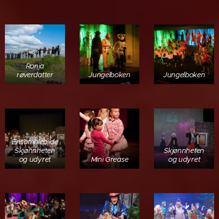
Ronja
røverdatter
Jungelboken
Jungelboken
Ensamblebilde
Skjønnheten
Skjønnheten
og udyret
Mini Grease
og udyret