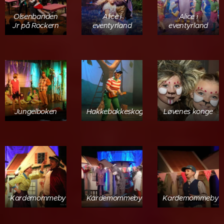
Olsenbanden
Alice i
Alice i
Jr på Rockern
eventyrland
eventyrland
Jungelboken
Hakkebakkeskogen
Løvenes konge
Kardemommeby
Kardemommeby
Kardemommeby