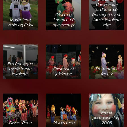
daværende
ordfører på
Oliver og
åpningen av de
Maskotene
Gnomen på
første lokalene
Vesla og Frikk
nye eventyr
våre
Fra åpningen
av de første
Fjøsnisser i
Trollmannen
lokalene.
juleknipe
fra Oz
Fra et
paradeinnslag i
Olivers Reise
Olivers reise
2008