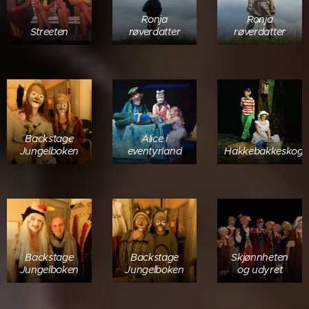
Ronja
Ronja
Streeten
røverdatter
røverdatter
Backstage
Alice i
Jungelboken
eventyrland
Hakkebakkeskog
Backstage
Backstage
Skjønnheten
Jungelboken
Jungelboken
og udyret