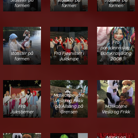
farmen
farmen
farmen
Fra
paradeinnslag i
statister på
Fra Fjøsnisser i
BomKrasjBang
farmen
Juleknipe
2008
Maskoene våre
Vesla og Frikk
Fra
på Allsang på
Maskotene
Julestjerner
Grensen
Vesla og Frikk
Monia og