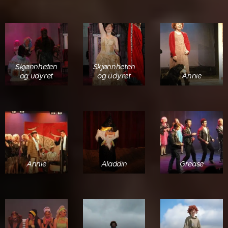
Skjønnheten
Skjønnheten
og udyret
og udyret
Annie
Annie
Aladdin
Grease