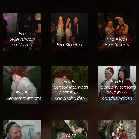
Fra
Skjønnheten
Fra Alice i
og Udyret
Fra Streeten
Eventyrland
Fra Et
Fra Et
Sensommernattseventyr
Sensommernattse
Fra Et
2017 Foto:
2017 Foto:
Sensommernattseventyr
Kandusihalden
Kandusihalden
Fra Et