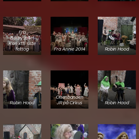
Fra
Berbyspillet
Karl x11`s siste
felttog
Fra Annie 2014
Robin Hood
Olsenbanden
Robin Hood
JR på Cirkus
Robin Hood