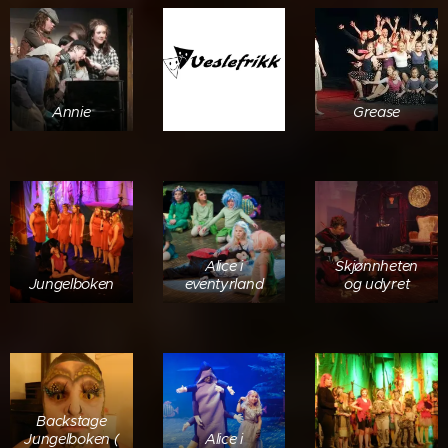
Annie
Grease
Alice i
Skjønnheten
Jungelboken
eventyrland
og udyret
Backstage
Jungelboken (
Alice i