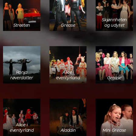
Skjønnheten
Streeten
Grease
og udyret
Ronja
Alice i
røverdatter
eventyrland
Grease
Alice i
eventyrland
Aladdin
Mini Grease