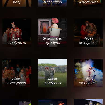
Kaa)
eventyrland
Jungelboken
Alice i
Skjønnheten
Alice i
eventyrland
og udyret
eventyrland
Alice i
Ronja
Alice i
eventyrland
Røverdatter
eventyrland