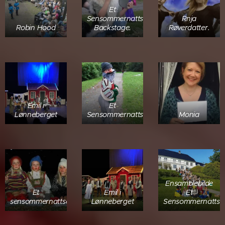
Et
Sensommernattseventyr.
Rnja
Robin Hood
Backstage.
Røverdatter.
Emil i
Et
Lønneberget
Sensommernattseventyr.
Monia
Ensamblebilde
Et
Emil i
Et
sensommernattseventyr
Lønneberget
Sensommernattse