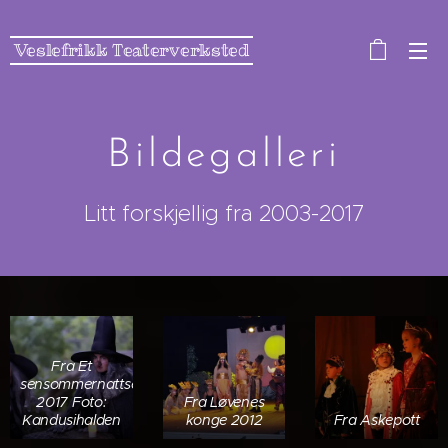
Veslefrikk Teaterverksted
Bildegalleri
Litt forskjellig fra 2003-2017
Fra Et
sensommernattseventyr
2017 Foto:
Fra Løvenes
Kandusihalden
konge 2012
Fra Askepott