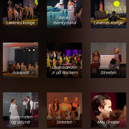
Alice i
Løvenes konge
eventyrland
Løvenes Konge
Olsenbanden
Askepott
Jr på Rockern
Streeten
Skjønnheten
og udyret
Streeten
Mini Grease