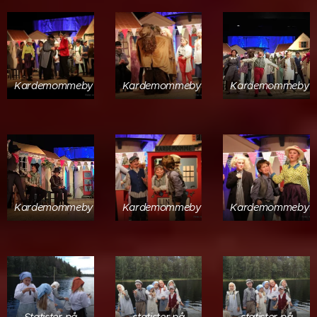
Kardemommeby
Kardemommeby
Kardemommeby
Kardemommeby
Kardemommeby
Kardemommeby
Statister på
statister på
statister på