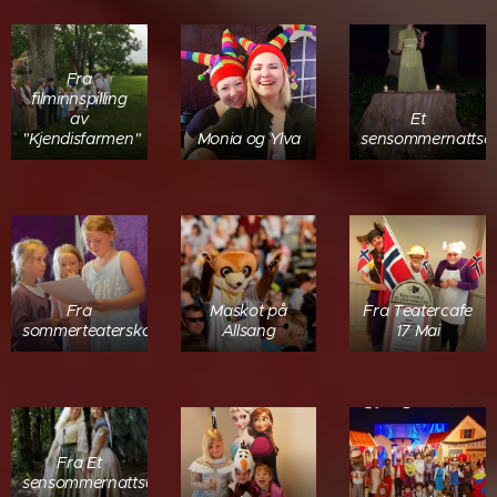
Fra
filminnspilling
av
Et
"Kjendisfarmen"
Monia og Ylva
sensommernattsev
Fra
Maskot på
Fra Teatercafe
sommerteaterskole
Allsang
17 Mai
Fra Et
sensommernattseventyr