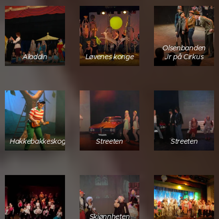
Olsenbanden
Aladdin
Løvenes konge
Jr på Cirkus
Hakkebakkeskogen
Streeten
Streeten
Skjønnheten