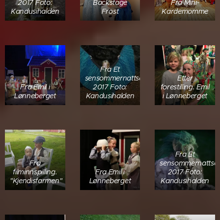
2017 Foto:
Backstage
Fra Mini-
Kandusihalden
Frost
Kardemomme
Fra Et
sensommernattseventyr
Etter
Fra Emil i
2017 Foto:
forestilling. Emil
Lønneberget
Kandusihalden
i Lønneberget
Fra Et
Fra
sensommernattsev
filminnspilling.
Fra Emil i
2017 Foto:
"Kjendisfarmen"
Lønneberget
Kandusihalden