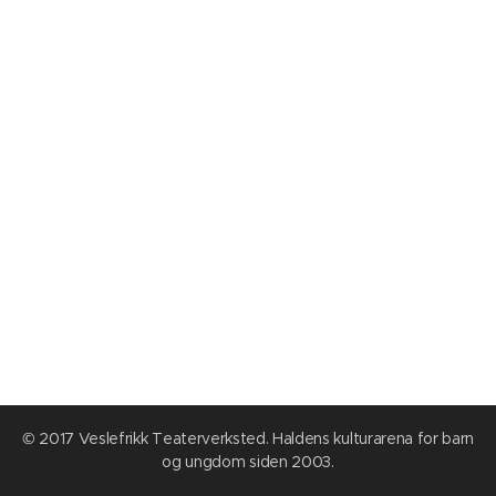
© 2017 Veslefrikk Teaterverksted. Haldens kulturarena for barn
og ungdom siden 2003.