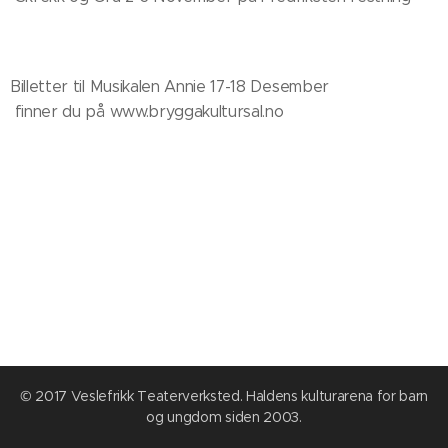
Billetter til Musikalen Annie 17-18 Desember
finner du på www.bryggakultursal.no
© 2017 Veslefrikk Teaterverksted. Haldens kulturarena for barn
og ungdom siden 2003.