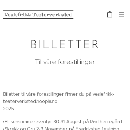
Veslefrikk Teaterverksted
BILLETTER
Til våre forestillinger
Billetter til våre forestillinger finner du på veslefrikk-
teaterverksted.hoopla.no
2025:
•Et sensommereventyr 30-31 August på Rød herregård
•Skrekk og Gru 2-3 November på Fredriksten festning