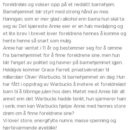
foreldreløs og vokser opp på et nedslitt barnehjem.
Barnehjemmet blir styrt med streng hånd av miss
Hannigan, som er mer glad i alkohol enn barna hun skal ta
seg av. Det kjæreste Annie eier er en halv medaljong og
et lite brev. I brevet lover foreldrene hennes å komme og
hente henne så snart som mulig.
Annie har ventet i 11 år og bestemmer seg for å rømme
fra barnehjemmet for å finne foreldrene sine, men hun
blir fanget av politiet og havner på barnehjemmet igjen.
Heldigvis kommer Grace Farrell, privatsekretær til
milliardær Oliver Warbucks, til barnehjemmet en dag. Hun
har fått i oppdrag av Warbucks å invitere et foreldreløst
barn til å tilbringe julen hos dem. Møtet med Annie blir alt
annet enn det Warbucks hadde tenkt, hun sjarmerer ham
i senk, men kan Warbucks hjelpe Annie med hennes store
drøm om å finne foreldrene sine?
Vi lover store, energifylte numre, masse spenning og
hjertevarmende øyeblikk!