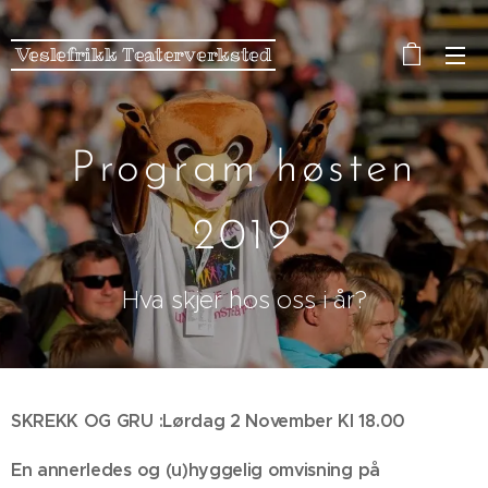
Veslefrikk Teaterverksted
Program høsten
2019
Hva skjer hos oss i år?
SKREKK OG GRU :Lørdag 2 November Kl 18.00
En annerledes og (u)hyggelig omvisning på