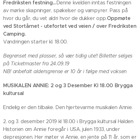
Fredriksten festning...
Denne kvelden inntas festningen
av mørke skapninger, spøkelser og vampyrer. Pass på
Oppmøte
hvor du går, du vet aldri hvor de dukker opp.
ved Stortårnet - utefortet ved veien / over Fredriksten
Camping.
Vandringen starter kl. 18.00.
Begrenset med plasser, så vær tidlig ute!! Billetter selges
på Ticketmaster fra 24.09.19
NB! anbefalt aldersgrense er 10 år i følge med voksen
MUSIKALEN ANNIE: 2 og 3 Desember Kl 18.00 Brygga
kultursal
Endelig er den tilbake. Den hjertevarme musikalen Annie.
2. og 3. desember 2019 kl 18.00 i Brygga kultursal Halden
Historien om Annie foregår i USA, julen 1933, under
depresjonen. Her møter vi Annie, en jente på 11 år, som er